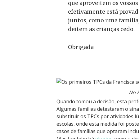
que aproveitem os vossos f
efetivamente está provad
juntos, como uma família,
deitem as crianças cedo.
Obrigada
No 
Quando tomou a decisão, esta profe
Algumas famílias detestaram o sina
substituir os TPCs por atividades l
escolas, onde esta medida foi pos
casos de famílias que optaram incl
Mas também há
elogios
como o des