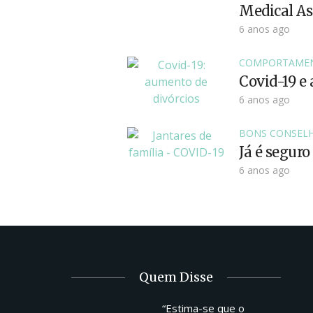
Medical As
6 anos ago
COMPORTAME
Covid-19 e 
6 anos ago
BONS CONSEL
Já é seguro
6 anos ago
Quem Disse
“Estima-se que o