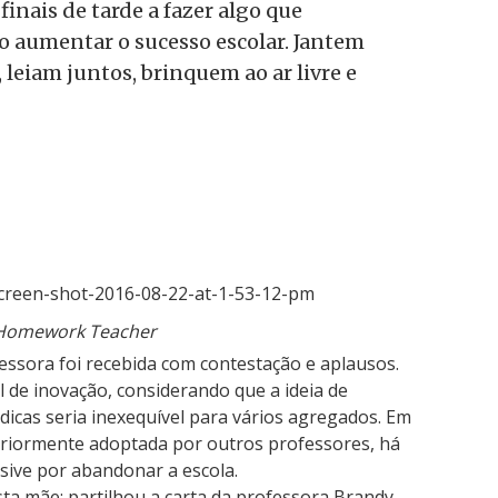
inais de tarde a fazer algo que
o aumentar o sucesso escolar. Jantem
 leiam juntos, brinquem ao ar livre e
Homework Teacher
ssora foi recebida com contestação e aplausos.
l de inovação, considerando que a ideia de
údicas seria inexequível para vários agregados. Em
teriormente adoptada por outros professores, há
usive por abandonar a escola.
ta mãe: partilhou a carta da professora Brandy