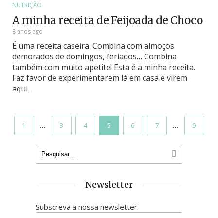
NUTRIÇÃO
A minha receita de Feijoada de Choco
8 anos ago
É uma receita caseira. Combina com almoços
demorados de domingos, feriados… Combina
também com muito apetite! Esta é a minha receita.
Faz favor de experimentarem lá em casa e virem
aqui...
…
…
1
3
4
5
6
7
9
Newsletter
Subscreva a nossa newsletter: