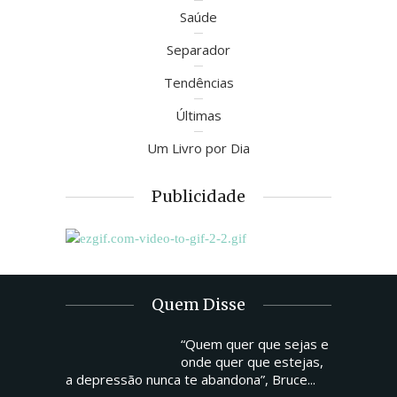
Saúde
Separador
Tendências
Últimas
Um Livro por Dia
Publicidade
Quem Disse
“Quem quer que sejas e
onde quer que estejas,
a depressão nunca te abandona”, Bruce...