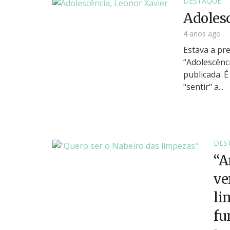
DESTAQUE
Adolesc
4 anos ago
Estava a pre
“Adolescênc
publicada. É
"sentir" a...
DES
“A
ve
li
fu