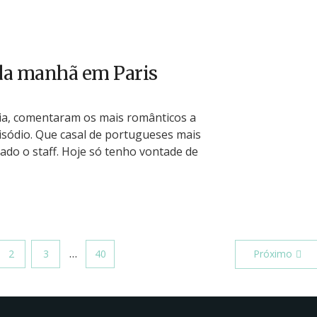
 da manhã em Paris
ia, comentaram os mais românticos a
isódio. Que casal de portugueses mais
ado o staff. Hoje só tenho vontade de
…
2
3
40
Próximo