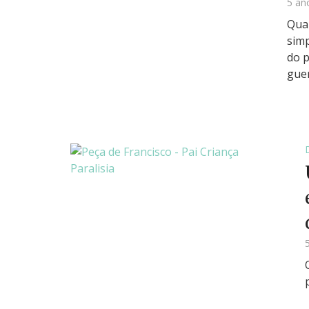
5 an
Quan
simp
do p
guer