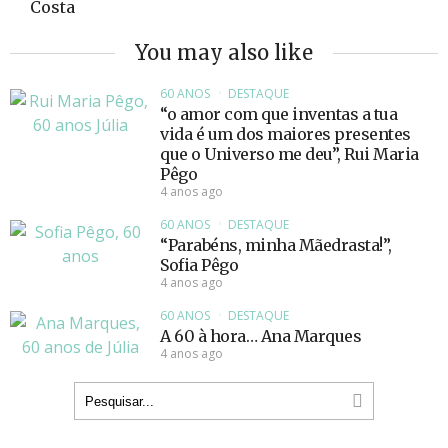
Costa
You may also like
60 ANOS
DESTAQUE
“o amor com que inventas a tua
vida é um dos maiores presentes
que o Universo me deu”, Rui Maria
Pêgo
4 anos ago
60 ANOS
DESTAQUE
“Parabéns, minha Mãedrasta!”,
Sofia Pêgo
4 anos ago
60 ANOS
DESTAQUE
A 60 à hora… Ana Marques
4 anos ago