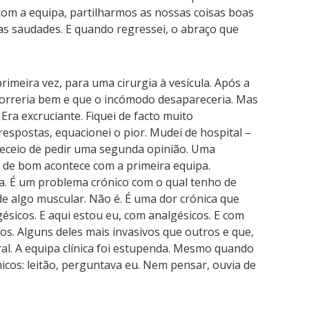
 com a equipa, partilharmos as nossas coisas boas
as saudades. E quando regressei, o abraço que
rimeira vez, para uma cirurgia à vesícula. Após a
 correria bem e que o incómodo desapareceria. Mas
 Era excruciante. Fiquei de facto muito
espostas, equacionei o pior. Mudei de hospital –
receio de pedir uma segunda opinião. Uma
 de bom acontece com a primeira equipa.
a. É um problema crónico com o qual tenho de
 de algo muscular. Não é. É uma dor crónica que
ésicos. E aqui estou eu, com analgésicos. E com
s. Alguns deles mais invasivos que outros e que,
ral. A equipa clínica foi estupenda. Mesmo quando
os: leitão, perguntava eu. Nem pensar, ouvia de