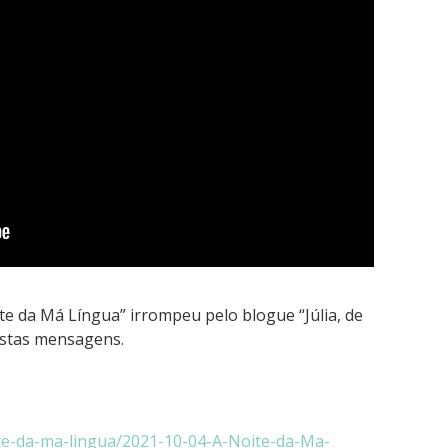
te da Má Língua” irrompeu pelo blogue “Júlia, de
estas mensagens.
ite-da-ma-lingua/2021-10-04-A-Noite-da-Ma-