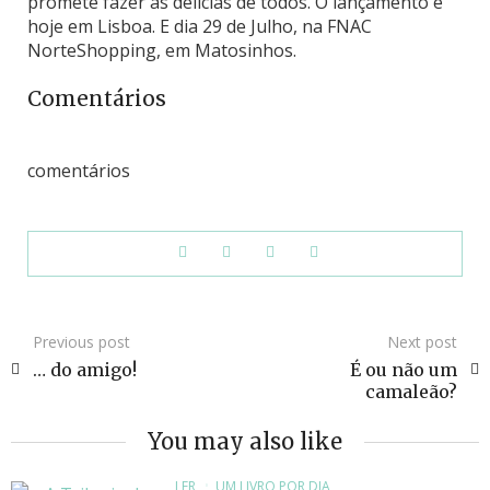
promete fazer as delícias de todos. O lançamento é
hoje em Lisboa. E dia 29 de Julho, na FNAC
NorteShopping, em Matosinhos.
Comentários
comentários
Previous post
Next post
… do amigo!
É ou não um
camaleão?
You may also like
LER
UM LIVRO POR DIA