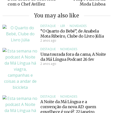
com o Chef Avillez
Moda Lisboa
You may also like
DESTAQUE
LER
NOVIDADES
“O Quarto do Bebé”, de Anabela
Mota Ribeiro, Clube do Livro Júlia
2 anos ago
DESTAQUE
NOVIDADES
Uma tourada fora da cama, A Noite
da Má Língua Podcast 26 fev
2 anos ago
DESTAQUE
NOVIDADES
A Noite da Má Língua e a
convenção da nova AD: quem
envelhece é você?, 22 janeiro