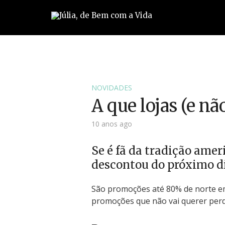
NOVIDADES
A que lojas (e nã
10 anos ago
Se é fã da tradição ame
descontou do próximo d
São promoções até 80% de norte em
promoções que não vai querer perde