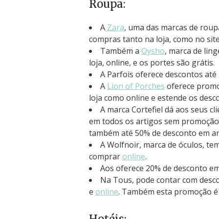
Roupa:
A
Zara
, uma das marcas de roup
compras tanto na loja, como no site
Também a
Oysho
, marca de lin
loja, online, e os portes são grátis.
A Parfois oferece descontos at
A
Lion of Porches
oferece promo
loja como online e estende os desc
A marca Cortefiel dá aos seus c
em todos os artigos sem promoção
também até 50% de desconto em art
A Wolfnoir, marca de óculos, te
comprar
online
.
Aos oferece 20% de desconto e
Na Tous, pode contar com desco
e
online
. Também esta promoção é 