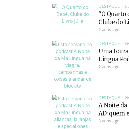
DESTAQUE
L
“O Quarto 
Clube do Li
2 anos ago
DESTAQUE
N
Uma tourad
Língua Pod
2 anos ago
DESTAQUE
N
A Noite da
AD: quem en
3 anos ago