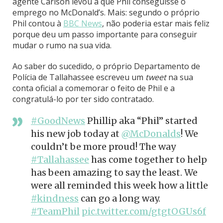
agente Carlson levou a que Phil conseguisse o
emprego no McDonald’s. Mais: segundo o próprio
Phil contou à
BBC News
, não poderia estar mais feliz
porque deu um passo importante para conseguir
mudar o rumo na sua vida.
Ao saber do sucedido, o próprio Departamento de
Polícia de Tallahassee escreveu um
tweet
na sua
conta oficial a comemorar o feito de Phil e a
congratulá-lo por ter sido contratado.
#GoodNews
Phillip aka “Phil” started
his new job today at
@McDonalds
! We
couldn’t be more proud! The way
#Tallahassee
has come together to help
has been amazing to say the least. We
were all reminded this week how a little
#kindness
can go a long way.
#TeamPhil
pic.twitter.com/gtgtOGUs6f