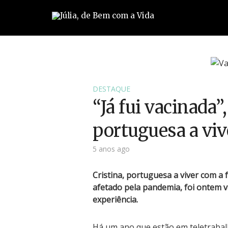
DESTAQUE
“Já fui vacinada”,
portuguesa a vi
5 anos ago
Cristina, portuguesa a viver com a 
afetado pela pandemia, foi ontem v
experiência.
Há um ano que estão em teletrabal