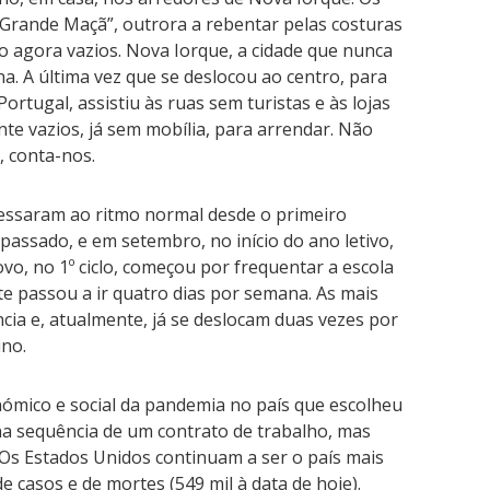
 “Grande Maçã”, outrora a rebentar pelas costuras
ão agora vazios. Nova Iorque, a cidade que nunca
na. A última vez que se deslocou ao centro, para
Portugal, assistiu às ruas sem turistas e às lojas
te vazios, já sem mobília, para arrendar. Não
, conta-nos.
essaram ao ritmo normal desde o primeiro
assado, e em setembro, no início do ano letivo,
ovo, no 1º ciclo, começou por frequentar a escola
 passou a ir quatro dias por semana. As mais
cia e, atualmente, já se deslocam duas vezes por
no.
ómico e social da pandemia no país que escolheu
 na sequência de um contrato de trabalho, mas
 Os Estados Unidos continuam a ser o país mais
e casos e de mortes (549 mil à data de hoje).