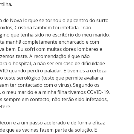
tilha.
 de Nova Iorque se tornou o epicentro do surto
idos, Cristina também foi infetada: “não
no que tenha sido no escritório do meu marido.
erta manhã completamente encharcado e com
ava bem. Eu sofri com muitas dores lombares e
fizemos teste. A recomendação é que não
a o hospital, a não ser em caso de dificuldade
VID quando perdi o paladar. E tivemos a certeza
 teste serológico (teste que permite avaliar a
sam ter contactado com o vírus). Segundo os
eu, o meu marido e a minha filha tivemos COVID-19.
 sempre em contacto, não terão sido infetados,
efere.
 decorre a um passo acelerado e de forma eficaz
de que as vacinas fazem parte da solução. E