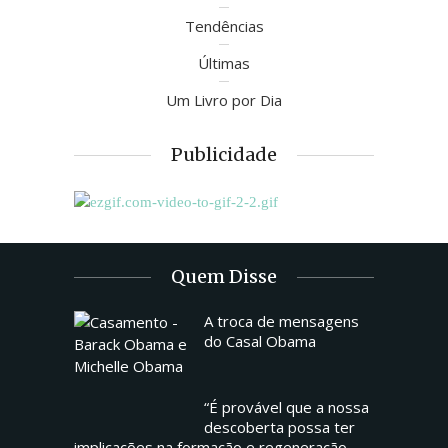
Tendências
Últimas
Um Livro por Dia
Publicidade
Quem Disse
A troca de mensagens
do Casal Obama
“É provável que a nossa
descoberta possa ter
implicações na formação e regeneração