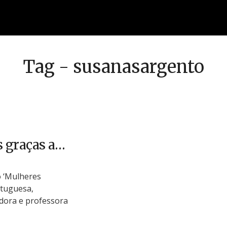
Tag - susanasargento
s graças a…
 ‘Mulheres
rtuguesa,
dora e professora