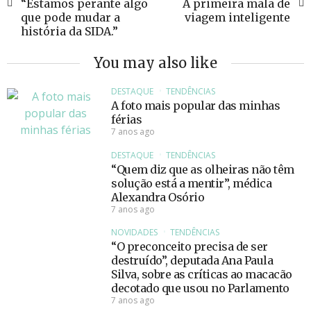
“Estamos perante algo
A primeira mala de
que pode mudar a
viagem inteligente
história da SIDA.”
You may also like
DESTAQUE
TENDÊNCIAS
A foto mais popular das minhas
férias
7 anos ago
DESTAQUE
TENDÊNCIAS
“Quem diz que as olheiras não têm
solução está a mentir”, médica
Alexandra Osório
7 anos ago
NOVIDADES
TENDÊNCIAS
“O preconceito precisa de ser
destruído”, deputada Ana Paula
Silva, sobre as críticas ao macacão
decotado que usou no Parlamento
7 anos ago