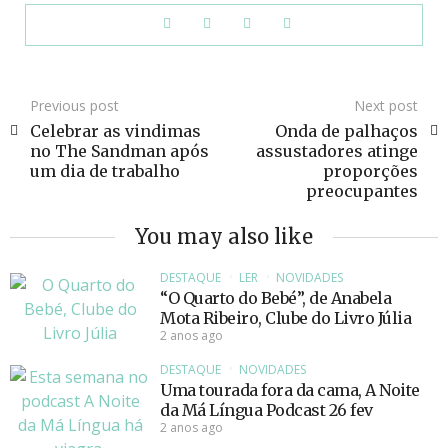
Previous post
Next post
Celebrar as vindimas
Onda de palhaços
no The Sandman após
assustadores atinge
um dia de trabalho
proporções
preocupantes
You may also like
DESTAQUE
LER
NOVIDADES
“O Quarto do Bebé”, de Anabela
Mota Ribeiro, Clube do Livro Júlia
2 anos ago
DESTAQUE
NOVIDADES
Uma tourada fora da cama, A Noite
da Má Língua Podcast 26 fev
2 anos ago