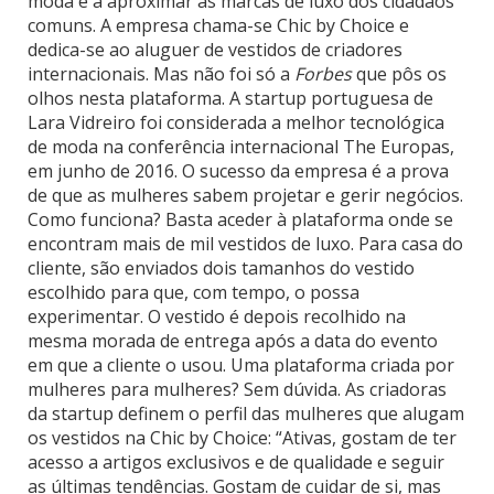
moda e a aproximar as marcas de luxo dos cidadãos
comuns. A empresa chama-se Chic by Choice e
dedica-se ao aluguer de vestidos de criadores
internacionais. Mas não foi só a
Forbes
que pôs os
olhos nesta plataforma. A startup portuguesa de
Lara Vidreiro foi considerada a melhor tecnológica
de moda na conferência internacional The Europas,
em junho de 2016. O sucesso da empresa é a prova
de que as mulheres sabem projetar e gerir negócios.
Como funciona? Basta aceder à plataforma onde se
encontram mais de mil vestidos de luxo. Para casa do
cliente, são enviados dois tamanhos do vestido
escolhido para que, com tempo, o possa
experimentar. O vestido é depois recolhido na
mesma morada de entrega após a data do evento
em que a cliente o usou. Uma plataforma criada por
mulheres para mulheres? Sem dúvida. As criadoras
da startup definem o perfil das mulheres que alugam
os vestidos na Chic by Choice: “Ativas, gostam de ter
acesso a artigos exclusivos e de qualidade e seguir
as últimas tendências. Gostam de cuidar de si, mas