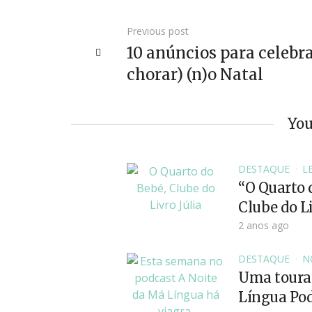
Previous post
10 anúncios para celebra
chorar) (n)o Natal
You
DESTAQUE
L
“O Quarto 
Clube do Li
2 anos ago
DESTAQUE
N
Uma tourad
Língua Pod