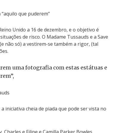
m “aquilo que puderem”
Reino Unido a 16 de dezembro, e o objetivo é
 situações de risco. O Madame Tussauds e a Save
(e não só) a vestirem-se também a rigor, (tal
ões.
arem uma fotografia com estas estátuas e
rem”,
auds
 iniciativa cheia de piada que pode ser vista no
y, Charles e Filipe e Camilla Parker Bowles,