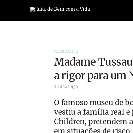
NOVIDADES
Madame Tussauds
a rigor para um N
10 anos ago
O famoso museu de bo
vestiu a família real 
Children, pretendem a
em situações de risco.