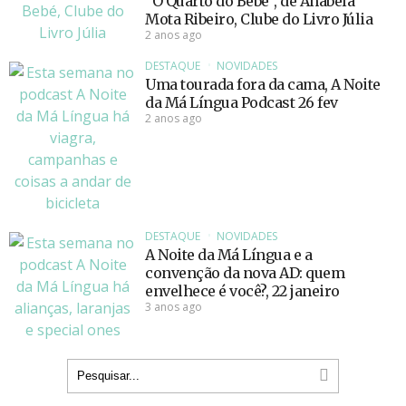
“O Quarto do Bebé”, de Anabela
Mota Ribeiro, Clube do Livro Júlia
2 anos ago
DESTAQUE
NOVIDADES
Uma tourada fora da cama, A Noite
da Má Língua Podcast 26 fev
2 anos ago
DESTAQUE
NOVIDADES
A Noite da Má Língua e a
convenção da nova AD: quem
envelhece é você?, 22 janeiro
3 anos ago