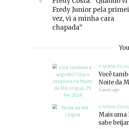
Fredy Costa: “Quando vi
Fredy Junior pela prime
vez, vi a minha cara
chapada”
You
A MINHA ESCO
Você també
Noite da M
3 anos ago
A MINHA ESCO
Mais uma N
sabe beija