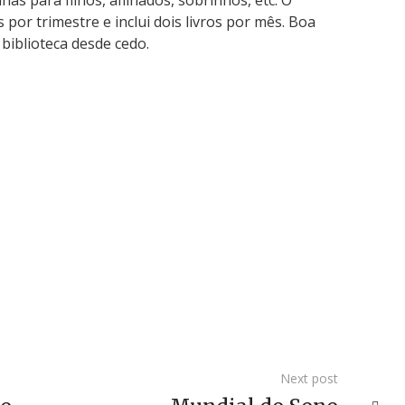
as para filhos, afilhados, sobrinhos, etc. O
 por trimestre e inclui dois livros por mês. Boa
biblioteca desde cedo.
Next post