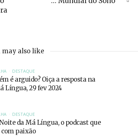
 o
… Mundial do Sono
ira
 may also like
LHA
DESTAQUE
m é arguido? Oiça a resposta na
á Língua, 29 fev 2024
LHA
DESTAQUE
oite da Má Língua, o podcast que
r com paixão