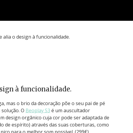
sign à funcionalidade.
ga, mas o brio da decoração põe o seu pai de pé
 solução. O
Beoplay S3
é um auscultador
um design orgânico cuja cor pode ser adaptada de
o de espírito) através das suas coberturas, como
pico para o melhor som possível. (299€)