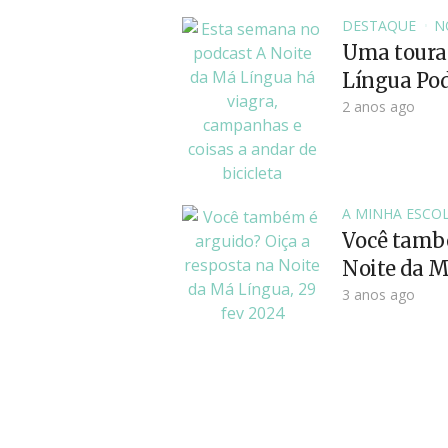
DESTAQUE
N
Uma tourad
Língua Pod
2 anos ago
A MINHA ESCO
Você també
Noite da M
3 anos ago