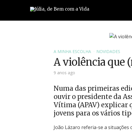
A MINHA ESCOLHA
NOVIDADES
A violência que (
9 anos ago
Numa das primeiras ediç
ouvir o presidente da A
Vítima (APAV) explicar q
jovens para os vários tip
João Lázaro referia-se a situaçõe