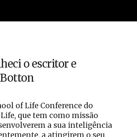
eci o escritor e
e Botton
hool of Life Conference do
 Life, que tem como missão
esenvolverem a sua inteligência
entemente, a atingirem o seu