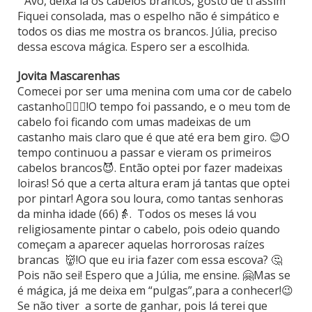
” Avó, deixa lá os cabelos brancos, gosto de ti assim”
Fiquei consolada, mas o espelho não é simpático e
todos os dias me mostra os brancos. Júlia, preciso
dessa escova mágica. Espero ser a escolhida.
Jovita Mascarenhas
Comecei por ser uma menina com uma cor de cabelo
castanho🙍🏻‍♀️!O tempo foi passando, e o meu tom de
cabelo foi ficando com umas madeixas de um
castanho mais claro que é que até era bem giro. 😊O
tempo continuou a passar e vieram os primeiros
cabelos brancos😈. Então optei por fazer madeixas
loiras! Só que a certa altura eram já tantas que optei
por pintar! Agora sou loura, como tantas senhoras
da minha idade (66)👵. Todos os meses lá vou
religiosamente pintar o cabelo, pois odeio quando
começam a aparecer aquelas horrorosas raízes
brancas 👹!O que eu iria fazer com essa escova? 🤔
Pois não sei! Espero que a Júlia, me ensine. 🤗Mas se
é mágica, já me deixa em “pulgas”,para a conhecer!😉
Se não tiver a sorte de ganhar, pois lá terei que