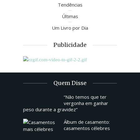
Tendências
Últimas
Um Livro por Dia
Publicidade
Quem Disse
“Não temos que ter
vergonha em ganhar
peso durante a gravidez”
Álbum de casamento:
casamentos célebres