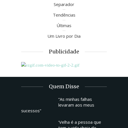
Separador
Tendências
Últimas
Um Livro por Dia
Publicidade
Quem Disse
“As minhas falhas
levaram aos meus
sucessos”
‘Velha é a pessoa que
tem a vida cheia de