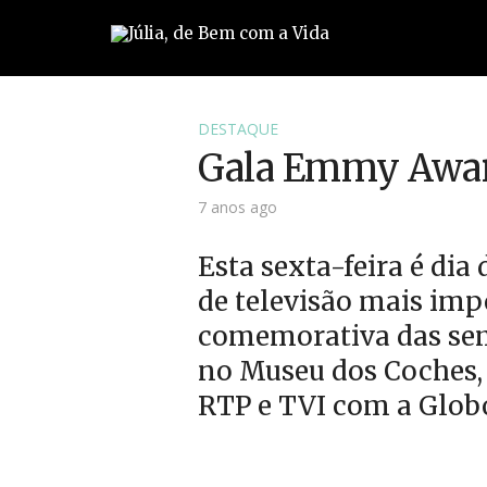
DESTAQUE
Gala Emmy Awar
7 anos ago
Esta sexta-feira é di
de televisão mais im
comemorativa das semi
no Museu dos Coches,
RTP e TVI com a Glob