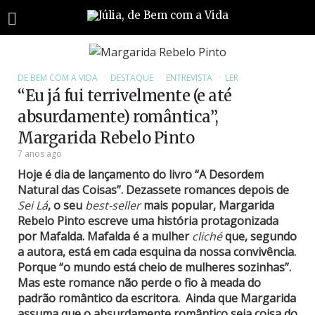
DE BEM COM A VIDA
DESTAQUE
ENTREVISTA
LER
“Eu já fui terrivelmente (e até
absurdamente) romântica”,
Margarida Rebelo Pinto
7 anos ago
Hoje é dia de lançamento do livro “A Desordem
Natural das Coisas”. Dezassete romances depois de
Sei Lá
, o seu
best-seller
mais popular, Margarida
Rebelo Pinto escreve uma história protagonizada
por Mafalda. Mafalda é a mulher
cliché
que, segundo
a autora, está em cada esquina da nossa convivência.
Porque “o mundo está cheio de mulheres sozinhas”.
Mas este romance não perde o fio à meada do
padrão romântico da escritora. Ainda que Margarida
assuma que o absurdamente romântico seja coisa do