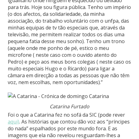
igualitário onde ninguém é esquecido ou deixado
para trás. Hoje sou figura pública. Tenho um império
(o dos afectos, da solidariedade, da minha
associação, do trabalho voluntário com o unfpa, das
minhas equipas de tv tão especiais que, através da
televisão, me permitem realizar todos os dias uma
pequena fatia desse meu sonho). Tenho um trono
(aquele onde me ponho de pé, estico o meu
microfone ( neste caso com o ouvido atento do
Pedro) e peço aos meus bons colegas ( neste caso os
muito especiais Hugo e o Ricardo) para ligar a
câmara em direcção a todas as pessoas que não têm
voz, nem escolhas, nem oportunidades).”
Catarina Furtado
Foi o que a Catarina fez no sofá da SIC (pode rever
aqui)
. As histórias que contou dão voz aos “príncipes
do nada” espalhados por este mundo fora. E as
imagens que ela não revelou resguardam-lhes a