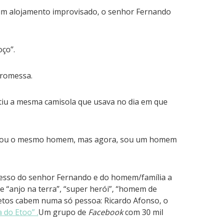
um alojamento improvisado, o senhor Fernando
oço”.
promessa.
iu a mesma camisola que usava no dia em que
 sou o mesmo homem, mas agora, sou um homem
ucesso do senhor Fernando e do homem/família a
“anjo na terra”, “super herói”, “homem de
tetos cabem numa só pessoa: Ricardo Afonso, o
a do Etoo” .
Um grupo de
Facebook
com 30 mil