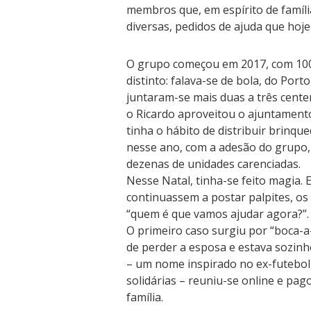
membros que, em espírito de família
diversas, pedidos de ajuda que hoj
O grupo começou em 2017, com 100 
distinto: falava-se de bola, do Por
juntaram-se mais duas a três centen
o Ricardo aproveitou o ajuntament
tinha o hábito de distribuir brinqu
nesse ano, com a adesão do grupo,
dezenas de unidades carenciadas.
Nesse Natal, tinha-se feito magia.
continuassem a postar palpites, o
“quem é que vamos ajudar agora?”.
O primeiro caso surgiu por “boca-
de perder a esposa e estava sozinho
– um nome inspirado no ex-futebol
solidárias – reuniu-se online e pag
família.