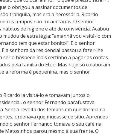
stão que colocaram foi: “o que é preciso fazer?”.
 que o obrigou a assinar documentos de
são tranquila, mas era a necessária. Ricardo
imeiros tempos não foram fáceis. O senhor
 hábitos de higiene e até de convivência, Acabou
do mudou de estratégia: “amanhã vou visitá-lo com
rnando tem que estar bonito!”. E o senhor
 E a senhora da residencial passou a fazer-lhe
 ser o hóspede mais certinho a pagar as contas.
dos pela família do Etoo. Mas hoje só colaboram
ue a reforma é pequenina, mas o senhor
Ricardo ia visitá-lo e tomavam juntos o
esidencial, o senhor Fernando barafustava
va. Sentia revolta dos tempos em que dormia na
identes, ordenava que mudasse de sítio. Aprendeu
uando o senhor Fernando tomava o seu café na
 de Matosinhos parou mesmo à sua frente. O