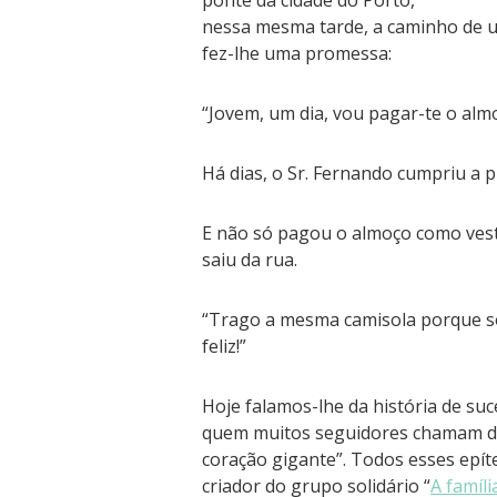
ponte da cidade do Porto,
nessa mesma tarde, a caminho de 
fez-lhe uma promessa:
“Jovem, um dia, vou pagar-te o alm
Há dias, o Sr. Fernando cumpriu a 
E não só pagou o almoço como vest
saiu da rua.
“Trago a mesma camisola porque
feliz!”
Hoje falamos-lhe da história de s
quem muitos seguidores chamam de 
coração gigante”. Todos esses epí
criador do grupo solidário “
A famíli