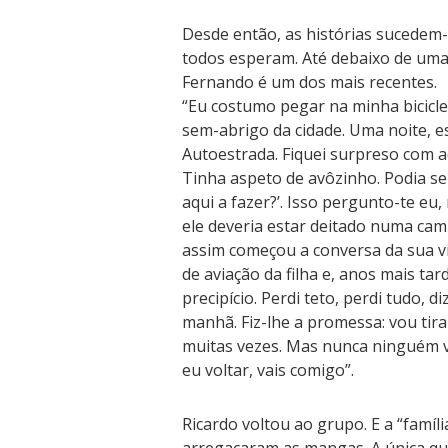
Desde então, as histórias sucedem-
todos esperam. Até debaixo de uma
Fernando é um dos mais recentes.
“Eu costumo pegar na minha biciclet
sem-abrigo da cidade. Uma noite, e
Autoestrada. Fiquei surpreso com 
Tinha aspeto de avôzinho. Podia ser
aqui a fazer?’. Isso pergunto-te eu
ele deveria estar deitado numa cam
assim começou a conversa da sua vi
de aviação da filha e, anos mais tar
precipício. Perdi teto, perdi tudo, d
manhã. Fiz-lhe a promessa: vou tirar
muitas vezes. Mas nunca ninguém vo
eu voltar, vais comigo”.
Ricardo voltou ao grupo. E a “famíl