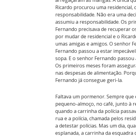
arregaçaram as mangas. A única que
Ricardo procurou uma residencial,
responsabilidade. Não era uma deci
assumiu a responsabilidade. Os pr
Fernando precisava de recuperar os
por mudar de residencial e o Ricar
umas amigas e amigos. O senhor Fe
Fernando passou a estar impecável.
sopa. E o senhor Fernando passou a
Os primeiros meses foram assegura
nas despesas de alimentação. Porq
Fernando já consegue geri-la.
Faltava um pormenor. Sempre que o 
pequeno-almoço, no café, junto à r
quando a carrinha da polícia passa
rua e a polícia, chamada pelos res
a detestar polícias. Mas um dia, q
esplanada, a carrinha da esquadra