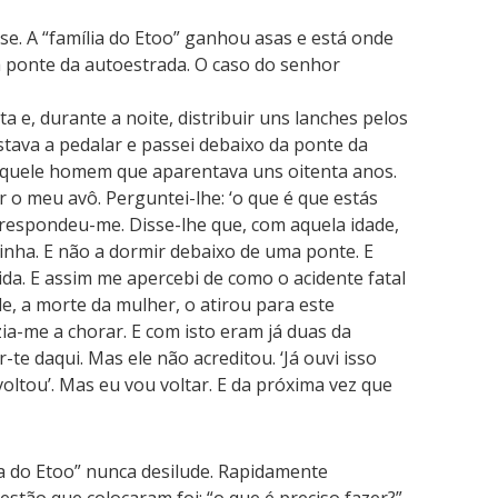
se. A “família do Etoo” ganhou asas e está onde
 ponte da autoestrada. O caso do senhor
a e, durante a noite, distribuir uns lanches pelos
stava a pedalar e passei debaixo da ponte da
aquele homem que aparentava uns oitenta anos.
 o meu avô. Perguntei-lhe: ‘o que é que estás
, respondeu-me. Disse-lhe que, com aquela idade,
inha. E não a dormir debaixo de uma ponte. E
da. E assim me apercebi de como o acidente fatal
de, a morte da mulher, o atirou para este
izia-me a chorar. E com isto eram já duas da
-te daqui. Mas ele não acreditou. ‘Já ouvi isso
ltou’. Mas eu vou voltar. E da próxima vez que
ia do Etoo” nunca desilude. Rapidamente