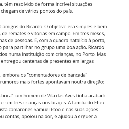
, têm resolvido de forma incrível situações
e chegam de vários pontos do país.
amigos do Ricardo. O objetivo era simples e bem
to, de remates e vitórias em campo. Em três meses,
as de pessoas. E, com a quadra natalícia à porta,
o para partilhar no grupo uma boa ação. Ricardo
edos numa instituição com crianças, no Porto. Mas
 entregou centenas de presentes em largas
 E, embora os “comentadores de bancada”
s rumores mais fortes apontavam noutra direção:
a-boca”: um homem de Vila das Aves tinha acabado
 com três crianças nos braços. A família do Etoo
ista camaronês Samuel Etoo e nas suas ações
ou contas, apoiou na dor, e ajudou a erguer a