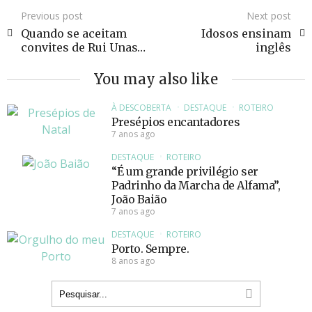
Previous post
Next post
Quando se aceitam
Idosos ensinam
convites de Rui Unas…
inglês
You may also like
À DESCOBERTA
DESTAQUE
ROTEIRO
Presépios encantadores
7 anos ago
DESTAQUE
ROTEIRO
“É um grande privilégio ser
Padrinho da Marcha de Alfama”,
João Baião
7 anos ago
DESTAQUE
ROTEIRO
Porto. Sempre.
8 anos ago