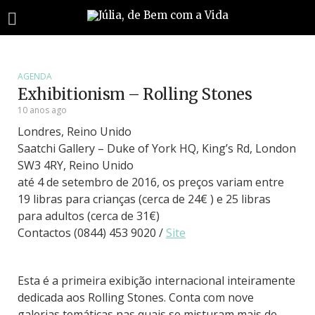
AGENDA
Exhibitionism – Rolling Stones
10 anos ago
Londres, Reino Unido
Saatchi Gallery –
Duke of York HQ, King
’
s Rd, London
SW3 4RY, Reino Unido
até 4 de setembro de 2016, os preços variam entre
19 libras para crianças (cerca de 24€ ) e 25 libras
para adultos (cerca de 31€)
Contactos (
0844) 453 9020
/
Site
Esta é a primeira exibição internacional inteiramente
dedicada aos Rolling Stones. Conta com nove
galerias temáticas nas quais se misturam mais de