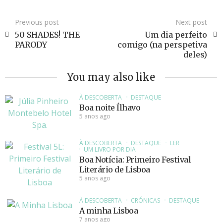
Previous post
Next post
50 SHADES! THE
Um dia perfeito
PARODY
comigo (na perspetiva
deles)
You may also like
À DESCOBERTA
DESTAQUE
Boa noite Ílhavo
5 anos ago
À DESCOBERTA
DESTAQUE
LER
UM LIVRO POR DIA
Boa Notícia: Primeiro Festival
Literário de Lisboa
5 anos ago
À DESCOBERTA
CRÓNICAS
DESTAQUE
A minha Lisboa
7 anos ago