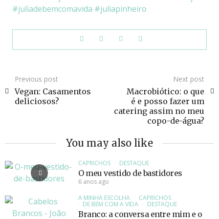
juliadebemcomavida
juliapinheiro
Previous post
Next post
Vegan: Casamentos
Macrobiótico: o que
deliciosos?
é e posso fazer um
catering assim no meu
copo-de-água?
You may also like
CAPRICHOS
DESTAQUE
O meu vestido de bastidores
6 anos ago
A MINHA ESCOLHA
CAPRICHOS
DE BEM COM A VIDA
DESTAQUE
Branco: a conversa entre mim e o