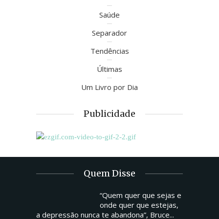
Saúde
Separador
Tendências
Últimas
Um Livro por Dia
Publicidade
Quem Disse
“Quem quer que sejas e
onde quer que estejas,
a depressão nunca te abandona”, Bruce...