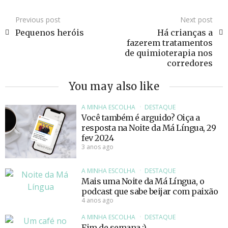
Previous post
Next post
Pequenos heróis
Há crianças a
fazerem tratamentos
de quimioterapia nos
corredores
You may also like
A MINHA ESCOLHA
DESTAQUE
Você também é arguido? Oiça a
resposta na Noite da Má Língua, 29
fev 2024
3 anos ago
A MINHA ESCOLHA
DESTAQUE
Mais uma Noite da Má Língua, o
podcast que sabe beijar com paixão
4 anos ago
A MINHA ESCOLHA
DESTAQUE
Fim de semana :)