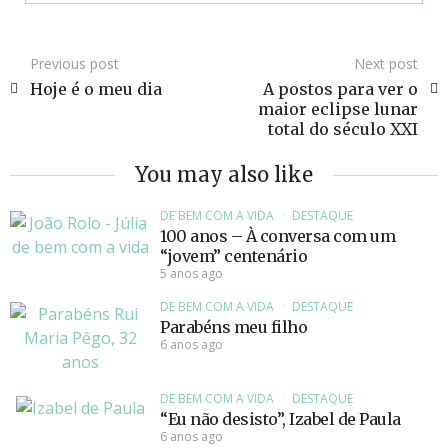
Previous post
Next post
Hoje é o meu dia
A postos para ver o
maior eclipse lunar
total do século XXI
You may also like
DE BEM COM A VIDA
DESTAQUE
100 anos – À conversa com um
“jovem” centenário
5 anos ago
DE BEM COM A VIDA
DESTAQUE
Parabéns meu filho
6 anos ago
DE BEM COM A VIDA
DESTAQUE
“Eu não desisto”, Izabel de Paula
6 anos ago