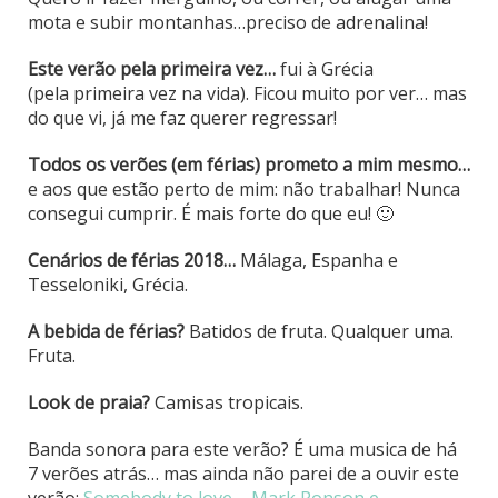
mota e subir montanhas…preciso de adrenalina!
Este verão pela primeira vez…
fui à Grécia
(pela primeira vez na vida). Ficou muito por ver… mas
do que vi, já me faz querer regressar!
Todos os verões (em férias) prometo a mim mesmo…
e aos que estão perto de mim: não trabalhar! Nunca
consegui cumprir. É mais forte do que eu! 🙂
Cenários de férias 2018…
Málaga, Espanha e
Tesseloniki, Grécia.
A bebida de férias?
Batidos de fruta. Qualquer uma.
Fruta.
Look de praia?
Camisas tropicais.
Banda sonora para este verão? É uma musica de há
7 verões atrás… mas ainda não parei de a ouvir este
verão:
Somebody to love – Mark Ronson e