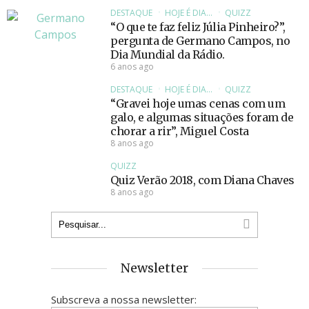
DESTAQUE
HOJE É DIA...
QUIZZ
“O que te faz feliz Júlia Pinheiro?”,
pergunta de Germano Campos, no
Dia Mundial da Rádio.
6 anos ago
DESTAQUE
HOJE É DIA...
QUIZZ
“Gravei hoje umas cenas com um
galo, e algumas situações foram de
chorar a rir”, Miguel Costa
8 anos ago
QUIZZ
Quiz Verão 2018, com Diana Chaves
8 anos ago
Newsletter
Subscreva a nossa newsletter: