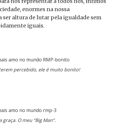
ara nos representar a todos nós, ínfimos
ciedade, enormes na nossa
 ser altura de lutar pela igualdade sem
pidamente iguais.
terem percebido, ele é muito bonito!
a graça. O meu “Big Man“.