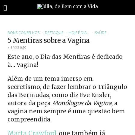
BONS CONSELHOS
DESTAQUE
HOJE É DIA...
SAÚDE
5 Mentiras sobre a Vagina
7 anos ago
Este ano, o Dia das Mentiras é dedicado
à… Vagina!
Além de um tema imerso em
secretismo, de fazer lembrar o Triângulo
das Bermudas, como diz Eve Ensler,
autora da peça
Monólogos da Vagina
, a
vagina nem sempre é uma questão bem
compreendida.
Marta Crawford
, que também já