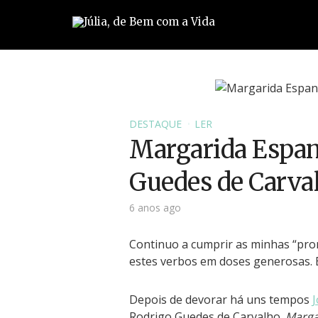
DESTAQUE
LER
Margarida Espan
Guedes de Carva
6 anos ago
Continuo a cumprir as minhas “prom
estes verbos em doses generosas. E
Depois de devorar há uns tempos
J
Rodrigo Guedes de Carvalho.
Marga