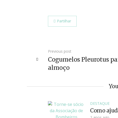
Partilhar
Previous post
Cogumelos Pleurotus pa
almoço
You
DESTAQUE
Como ajud
2 anos ago