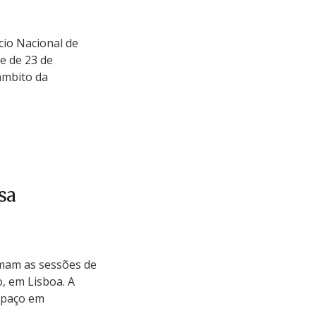
cio Nacional de
e de 23 de
âmbito da
sa
amam as sessões de
o, em Lisboa. A
spaço em