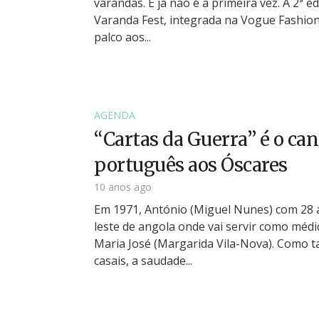
varandas. E já não é a primeira vez. A 2ª e
Varanda Fest, integrada na Vogue Fashion
palco aos...
AGENDA
“Cartas da Guerra” é o ca
português aos Óscares
10 anos ago
Em 1971, António (Miguel Nunes) com 28 
leste de angola onde vai servir como médic
Maria José (Margarida Vila-Nova). Como t
casais, a saudade...