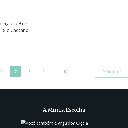
omeça dia 9 de
 18 e Caetano
…
6
7
8
9
12
Próximo
A Minha Escolha