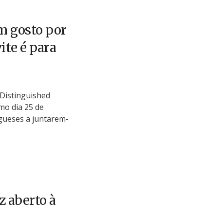
 gosto por
ite é para
l Distinguished
mo dia 25 de
gueses a juntarem-
z aberto à