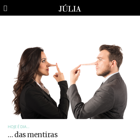
HOJE É DIA...
… das mentiras