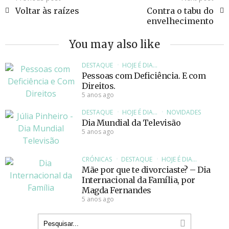
Voltar às raízes
Contra o tabu do
envelhecimento
You may also like
DESTAQUE
HOJE É DIA...
Pessoas com Deficiência. E com
Direitos.
5 anos ago
DESTAQUE
HOJE É DIA...
NOVIDADES
Dia Mundial da Televisão
5 anos ago
CRÓNICAS
DESTAQUE
HOJE É DIA...
Mãe por que te divorciaste? – Dia
Internacional da Família, por
Magda Fernandes
5 anos ago