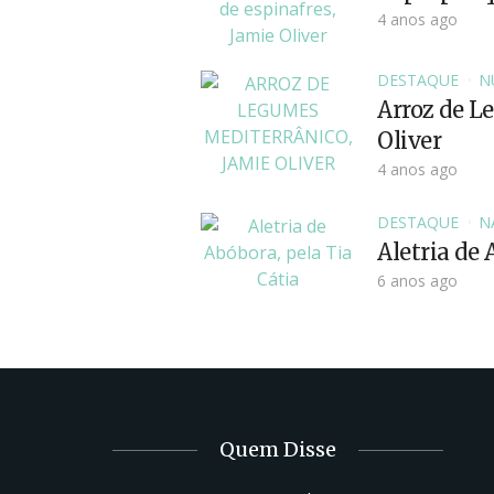
4 anos ago
DESTAQUE
N
Arroz de L
Oliver
4 anos ago
DESTAQUE
N
Aletria de
6 anos ago
Quem Disse