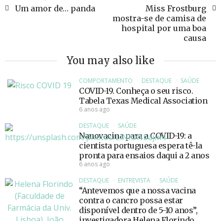
Um amor de… panda
Miss Frostburg
mostra-se de camisa de
hospital por uma boa
causa
You may also like
COMPORTAMENTO
DESTAQUE
SAÚDE
COVID-19. Conheça o seu risco.
Tabela Texas Medical Association
6 anos ago
DESTAQUE
SAÚDE
Nanovacina para a COVID-19: a
cientista portuguesa espera tê-la
pronta para ensaios daqui a 2 anos
6 anos ago
DESTAQUE
ENTREVISTA
SAÚDE
“Antevemos que a nossa vacina
contra o cancro possa estar
disponível dentro de 5-10 anos”,
investigadora Helena Florindo