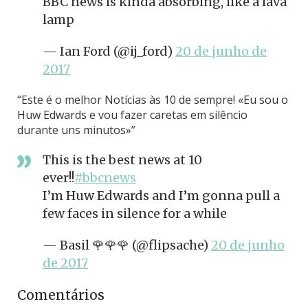
BBC news is kinda absorbing, like a lava
lamp
— Ian Ford (@ij_ford)
20 de junho de
2017
“Este é o melhor Notícias às 10 de sempre! «Eu sou o
Huw Edwards e vou fazer caretas em silêncio
durante uns minutos»”
This is the best news at 10
ever!!
#bbcnews
I’m Huw Edwards and I’m gonna pull a
few faces in silence for a while
— Basil 🌹🌹🌹 (@flipsache)
20 de junho
de 2017
Comentários