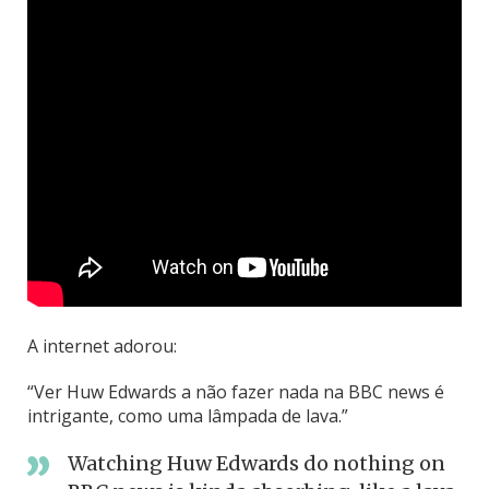
A internet adorou:
“Ver Huw Edwards a não fazer nada na BBC news é
intrigante, como uma lâmpada de lava.”
Watching Huw Edwards do nothing on