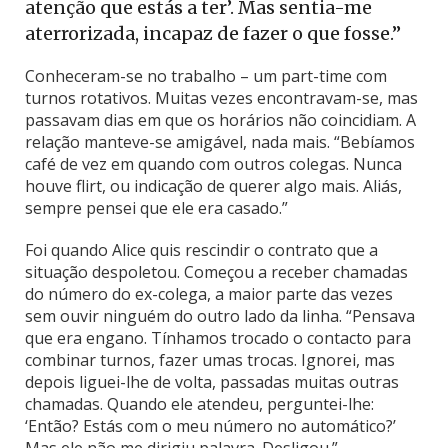
atenção que estás a ter’. Mas sentia-me
aterrorizada, incapaz de fazer o que fosse.”
Conheceram-se no trabalho – um part-time com
turnos rotativos. Muitas vezes encontravam-se, mas
passavam dias em que os horários não coincidiam. A
relação manteve-se amigável, nada mais. “Bebíamos
café de vez em quando com outros colegas. Nunca
houve flirt, ou indicação de querer algo mais. Aliás,
sempre pensei que ele era casado.”
Foi quando Alice quis rescindir o contrato que a
situação despoletou. Começou a receber chamadas
do número do ex-colega, a maior parte das vezes
sem ouvir ninguém do outro lado da linha. “Pensava
que era engano. Tínhamos trocado o contacto para
combinar turnos, fazer umas trocas. Ignorei, mas
depois liguei-lhe de volta, passadas muitas outras
chamadas. Quando ele atendeu, perguntei-lhe:
‘Então? Estás com o meu número no automático?’
Mas ele não me dirigiu palavra. Desligou.”