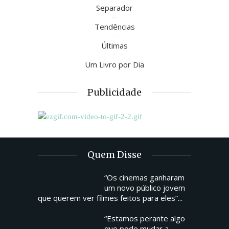
Separador
Tendências
Últimas
Um Livro por Dia
Publicidade
Quem Disse
“Os cinemas ganharam
um novo público jovem
que querem ver filmes feitos para eles”...
“Estamos perante algo
que pode mudar a