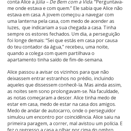
conta Alice a
Júlia – De Bem com a Vida
. “Perguntava-
me onde estava e com quem.” Ele sabia que Alice não
estava em casa. A jovem começou a navegar com
uma lanterna pela casa, com medo de acender as
luzes, que indicariam a sua chegada a casa. Tinha
sempre os estores fechados. Um dia, a perseguição
foi longe demais: “Sei que estás em casa por causa
do teu contador da água,” recebeu, uma noite,
quando a colega com quem partilhava o
apartamento tinha saído de fim-de-semana.
Alice passou a avisar os vizinhos para que não
deixassem entrar estranhos no prédio, incluindo
aqueles que dissessem conhecê-la. Mas ainda assim,
as noites sem sono prolongavam-se. Na faculdade,
as notas começaram a descer. Alice tinha medo de
estar em casa, medo de estar na casa dos amigos.
Medo de andar de autocarro, onde o perseguidor
simulou um encontro por coincidência. Alice saiu na
primeira paragem, a correr, mal avistou um polícia. E
fez o regresso a casa a olhar por cima do ombro.