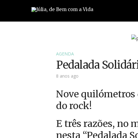
AGENDA
Pedalada Solidári
8 anos ago
Nove quilómetros d
do rock!
E três razões, no 
nesta “Pedalada So