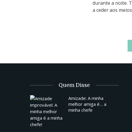
durante a noite. 
a ceder aos meios.
Quem Disse
Amizade: A minha
melhor amiga é… a
minha chefe