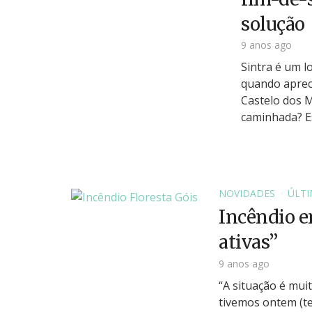
solução
9 anos ago
Sintra é um 
quando aprec
Castelo dos 
caminhada? Es
NOVIDADES
ÚLTI
Incêndio e
ativas”
9 anos ago
“A situação é mui
tivemos ontem (te