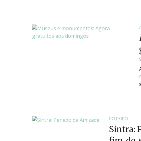
ROTEIRO
Sintra: 
fim-de-