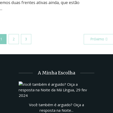
Temos duas frentes ativas ainda, que estão
..
1
2
3
Próximo
A Minha Escolha
Você também é arguido? Oiça a
resposta na Noite...