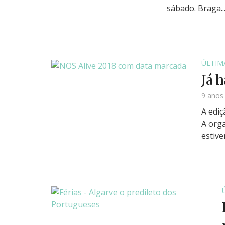
sábado. Braga..
ÚLTIM
Já 
9 anos
A ediç
A orga
estive