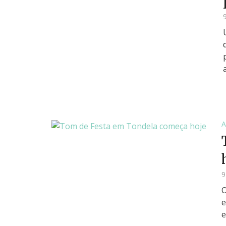
9
O
e
e