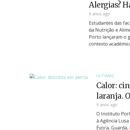
Alergias? H
9 anos ago
Estudantes das fac
da Nutrição e Ali
Porto lançaram o g
contexto académico
ÚLTIMAS
Calor: cin
laranja. O
9 anos ago
O Instituto Po
à Agência Lusa 
Évora, Guarda, 