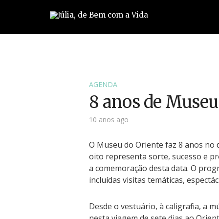
AGENDA
8 anos de Museu
10 anos ago
O Museu do Oriente faz 8 anos no d
oito representa sorte, sucesso e 
a comemoração desta data. O progr
incluídas visitas temáticas, espectá
Desde o vestuário, à caligrafia, a m
nesta viagem de sete dias ao Oriente