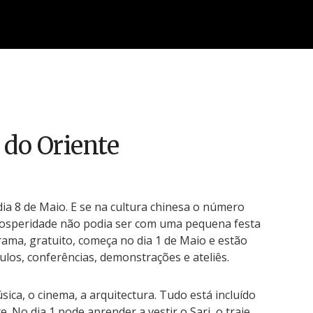
 do Oriente
ia 8 de Maio. E se na cultura chinesa o número
prosperidade não podia ser com uma pequena festa
ama, gratuito, começa no dia 1 de Maio e estão
culos, conferências, demonstrações e ateliês.
úsica, o cinema, a arquitectura. Tudo está incluído
. No dia 1 pode aprender a vestir o Sari, o traje